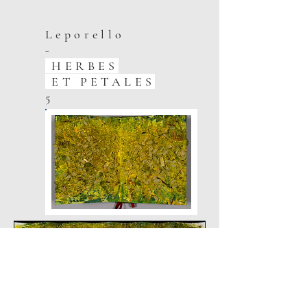
Leporello
-
HERBES
ET PETALES
5
livre -10 pages
techniques mixtes
22 x 22cm (fermé)