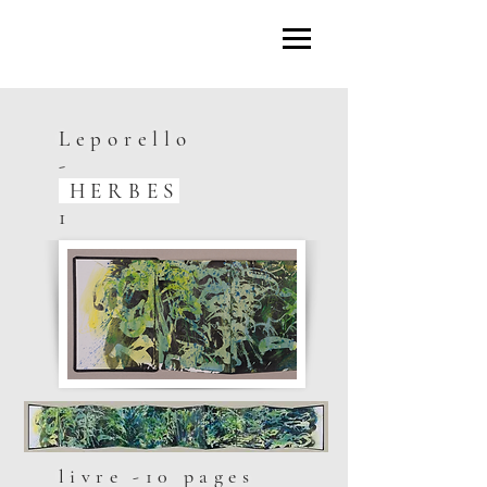
Marie-France
Chevalier
Leporello
-
HERBES
1
livre -10 pages