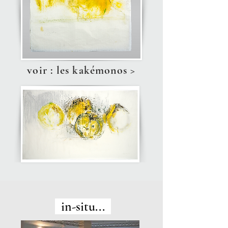
voir : les kakémonos >
in-situ...