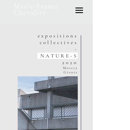
Marie-France
Chevalier
expositions
collectiv
es
-
NATURE-S
2020
Mostra
Givors