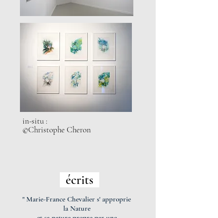
in-situ :
©Christophe Cheron
écrits
" Marie-France Chevalier s' approprie
la Nature
et sa nature propre par une