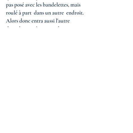
pas posé avec les bandelettes, mais
roulé à part dans un autre endroit.
Alors donc entra aussi l'autre
disciple,, qui était venu le premier au
tombeau ; il vit et il crut… » ( Jean 20-
6,8)
3 - l'image Pieta
Dans les représentations de la vierge à
l enfant ou de la Pieta, Marie met un
corps en présence. Dans les tableaux
et sculptures commentés dans les
deux paragraphes précédents on
retrouve la même chose. Fuir la
représentation pour atteindre la
présentation et peut-être la présence.