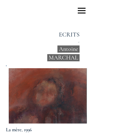
Marie-France
Chevalier
ECRITS
-
Antoine
MARCHAL
La mère, 1996