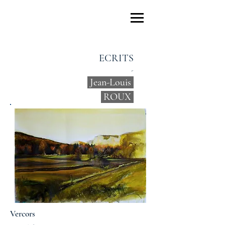
Marie-France
Chevalier
ECRITS
-
Jean-Louis
ROUX
Vercors